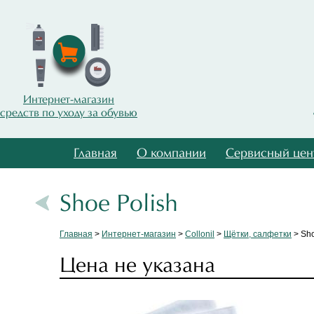
Интернет-магазин
средств по уходу за обувью
Главная
О компании
Сервисный цен
Shoe Polish
Главная
>
Интернет-магазин
>
Collonil
>
Щётки, салфетки
> Sho
Цена не указана