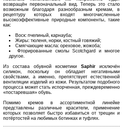
возвращён первоначальный вид. Теперь это стало
возможным благодаря разнообразным кремам, в
рецептуру которых входят многочисленные
высокоэффективные природные компоненты, такие
как:
Воск: пчелиный, карнауба;
Жиры: тюленя, норки, костный говяжий;
Смягчающие масла: ореховое, жожоба;
Фторированные смолы Scotchgard и многое
другое.
Из состава обувной косметики
Saphir
исключён
силикон, поскольку он обладает негативными
свойствами, а именно, препятствует естественной
вентиляции изделий из кожи. Результатом подобного
процесса может стать испорченная, преждевременно
«постаревшая» обувь.
Помимо кремов в ассортиментной линейке
представлены различные красители, применение
которых позволяет быстро избавиться от трещин и
потёртостей на любимых ботинках и туфлях.