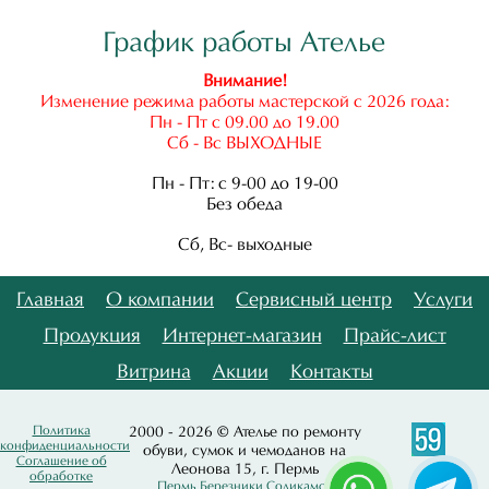
График работы Ателье
Внимание!
Изменение режима работы мастерской с 2026 года:
Пн - Пт с 09.00 до 19.00
Сб - Вс ВЫХОДНЫЕ
Пн - Пт: с 9-00 до 19-00
Без обеда
Сб, Вс- выходные
Главная
О компании
Сервисный центр
Услуги
Продукция
Интернет-магазин
Прайс-лист
Витрина
Акции
Контакты
Политика
2000 - 2026 © Ателье по ремонту
конфиденциальности
обуви, сумок и чемоданов на
Соглашение об
Леонова 15, г. Пермь
обработке
Пермь
Березники
Соликамск