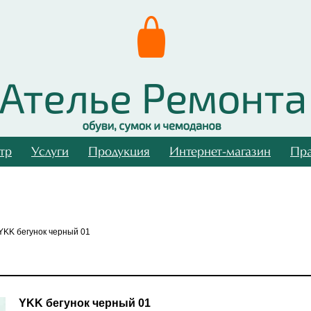
тр
Услуги
Продукция
Интернет-магазин
Пра
YKK бегунок черный 01
YKK бегунок черный 01