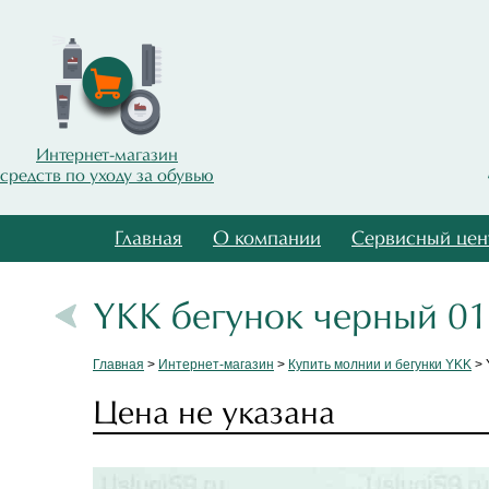
Интернет-магазин
средств по уходу за обувью
Главная
О компании
Сервисный цен
YKK бегунок черный 01
Главная
>
Интернет-магазин
>
Купить молнии и бегунки YKK
> 
Цена не указана