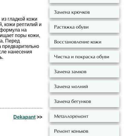
Замена крючков
 из гладкой кожи
й, кожи рептилий и
Растяжка обуви
 формула на
чищает поры кожи,
а. Перед
Восстановление кожи
а предварительно
сле нанесения
Чистка и покраска обуви
ь.
Замена замков
Замена молний
Замена бегунков
Металлоремонт
Dekapant
>>
Ремонт коньков