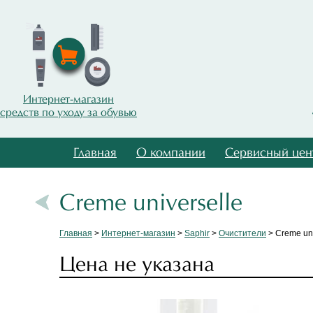
Интернет-магазин
средств по уходу за обувью
Главная
О компании
Сервисный цен
Creme universelle
Главная
>
Интернет-магазин
>
Saphir
>
Очистители
> Creme uni
Цена не указана