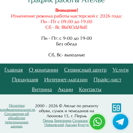
Внимание!
Изменение режима работы мастерской с 2026 года:
Пн - Пт с 09.00 до 19.00
Сб - Вс ВЫХОДНЫЕ
Пн - Пт: с 9-00 до 19-00
Без обеда
Сб, Вс- выходные
Главная
О компании
Сервисный центр
Услуги
Продукция
Интернет-магазин
Прайс-лист
Витрина
Акции
Контакты
Политика
2000 - 2026 © Ателье по ремонту
конфиденциальности
обуви, сумок и чемоданов на
Соглашение об
Леонова 15, г. Пермь
обработке
Пермь
Березники
Соликамск
персональных
Чайковский
Лысьва
Кунгур
данных