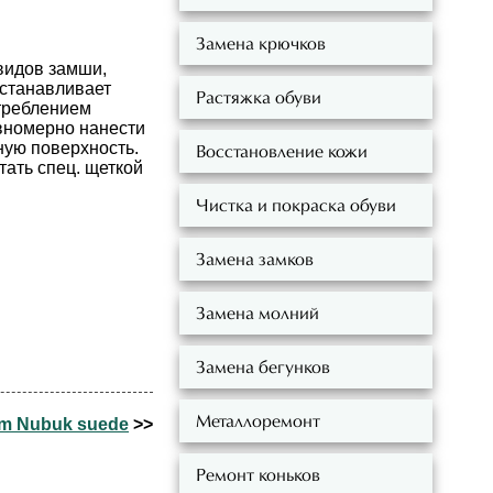
Замена крючков
видов замши,
сстанавливает
Растяжка обуви
треблением
авномерно нанести
ую поверхность.
Восстановление кожи
ать спец. щеткой
Чистка и покраска обуви
Замена замков
Замена молний
Замена бегунков
Металлоремонт
am Nubuk suede
>>
Ремонт коньков