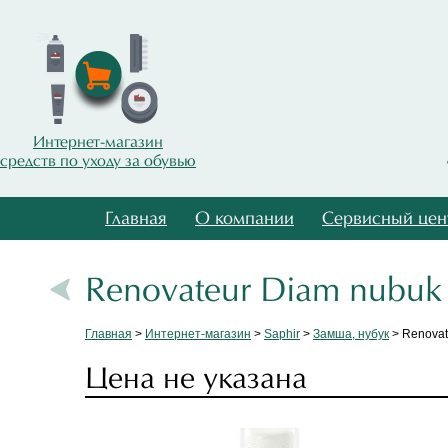
Интернет-магазин
средств по уходу за обувью
Главная
О компании
Сервисный цен
Renovateur Diam nubuk
Главная
>
Интернет-магазин
>
Saphir
>
Замша, нубук
> Renovat
Цена не указана