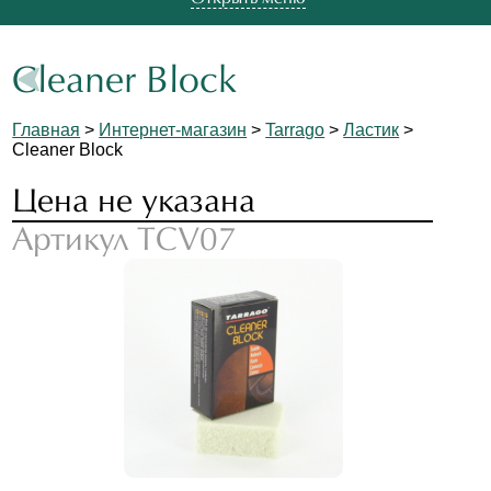
Cleaner Block
Главная
>
Интернет-магазин
>
Tarrago
>
Ластик
>
Cleaner Block
Цена не указана
Артикул TCV07