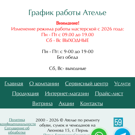
График работы Ателье
Внимание!
Изменение режима работы мастерской с 2026 года:
Пн - Пт с 09.00 до 19.00
Сб - Вс ВЫХОДНЫЕ
Пн - Пт: с 9-00 до 19-00
Без обеда
Сб, Вс- выходные
Главная
О компании
Сервисный центр
Услуги
Продукция
Интернет-магазин
Прайс-лист
Витрина
Акции
Контакты
Политика
2000 - 2026 © Ателье по ремонту
конфиденциальности
обуви, сумок и чемоданов на
Соглашение об
Леонова 15, г. Пермь
обработке
Пермь
Березники
Соликамск